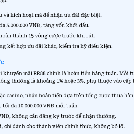
ạp:
u và kích hoạt mã để nhận ưu đãi đặc biệt.
i đa 5.000.000 VNĐ, tăng vốn khởi đầu.
 hoàn thành 15 vòng cược trước khi rút.
ng kết hợp ưu đãi khác, kiểm tra kỹ điều kiện.
ợc
i khuyến mãi RR88 chính là hoàn tiền hàng tuần. Mỗi 
thông thường là khoảng 1% hoặc 3%, phụ thuộc vào cấp 
oặc casino, nhận hoàn tiền dựa trên tổng cược thua hàn
 tối đa 10.000.000 VNĐ mỗi tuần.
 VNĐ, không cần đăng ký trước để nhận thưởng.
i, chỉ dành cho thành viên chính thức, không bỏ lỡ.