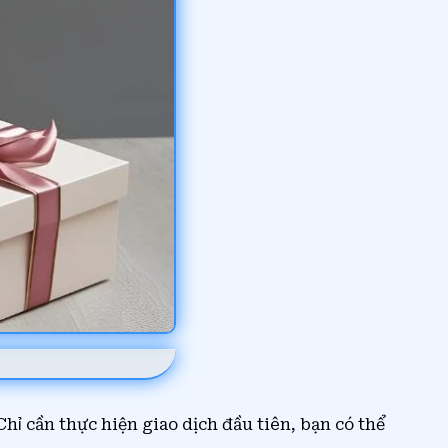
hỉ cần thực hiện giao dịch đầu tiên, bạn có thể