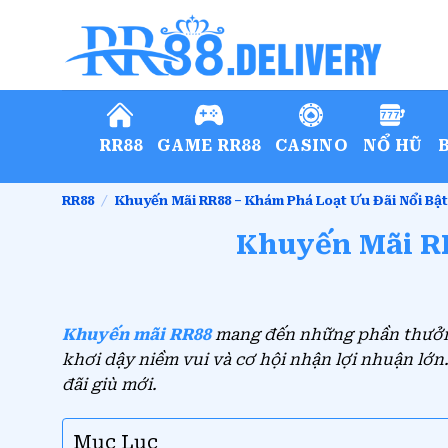
Bỏ
qua
nội
dung
RR88
GAME RR88
CASINO
NỔ HŨ
B
RR88
/
Khuyến Mãi RR88 – Khám Phá Loạt Ưu Đãi Nổi Bật
Khuyến Mãi RR
Khuyến mãi RR88
mang đến những phần thưởng g
khơi dậy niềm vui và cơ hội nhận lợi nhuận lớ
đãi giù mới.
Mục Lục