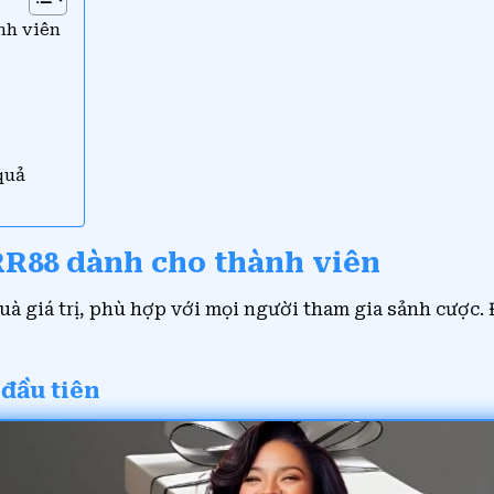
nh viên
quả
R88 dành cho thành viên
à giá trị, phù hợp với mọi người tham gia sảnh cược. 
đầu tiên