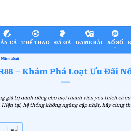
ẮN CÁ
THỂ THAO
ĐÁ GÀ
GAME BÀI
XỔ SỐ
 Năm 2026
88 – Khám Phá Loạt Ưu Đãi Nổ
iá trị dành riêng cho mọi thành viên yêu thích cá cượ
n. Hiện tại, hệ thống không ngừng cập nhật, hãy cùng t