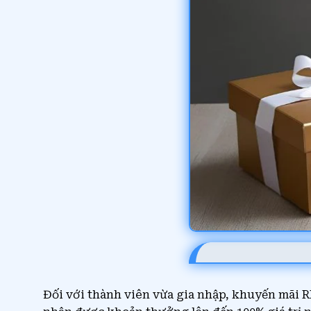
Đối với thành viên vừa gia nhập, khuyến mãi RR