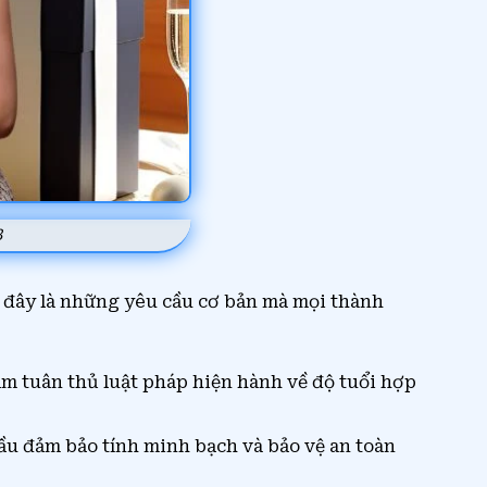
8
 đây là những yêu cầu cơ bản mà mọi thành
ằm tuân thủ luật pháp hiện hành về độ tuổi hợp
ầu đảm bảo tính minh bạch và bảo vệ an toàn